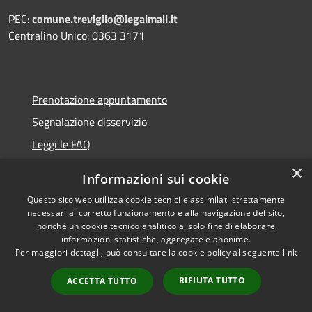
PEC:
comune.treviglio@legalmail.it
Centralino Unico: 0363 3171
Prenotazione appuntamento
Segnalazione disservizio
Leggi le FAQ
Richiesta assistenza
×
Informazioni sui cookie
Questo sito web utilizza cookie tecnici e assimilati strettamente
necessari al corretto funzionamento e alla navigazione del sito,
nonché un cookie tecnico analitico al solo fine di elaborare
Amministrazione trasparente
informazioni statistiche, aggregate e anonime.
Per maggiori dettagli, può consultare la cookie policy al seguente
link
Informativa privacy
Note legali
RIFIUTA TUTTO
ACCETTA TUTTO
Dichiarazione di accessibilità