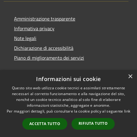
Amministrazione trasparente
Informativa privacy
Note legali
Dichiarazione di accessibilità
Piano di miglioramento dei servizi
×
Informazioni sui cookie
RSS
Copyright © 2026 • Comune di
Questo sito web utilizza cookie tecnici e assimilati strettamente
necessari al corretto funzionamento e alla navigazione del sito,
Accessibilità
Treviglio • Powered by
nonché un cookie tecnico analitico al solo fine di elaborare
Privacy
Municipium
Accesso
•
informazioni statistiche, aggregate e anonime.
Cookie
redazione
Per maggiori dettagli, può consultare la cookie policy al seguente
link
Mappa del sito
RIFIUTA TUTTO
ACCETTA TUTTO
Webmail