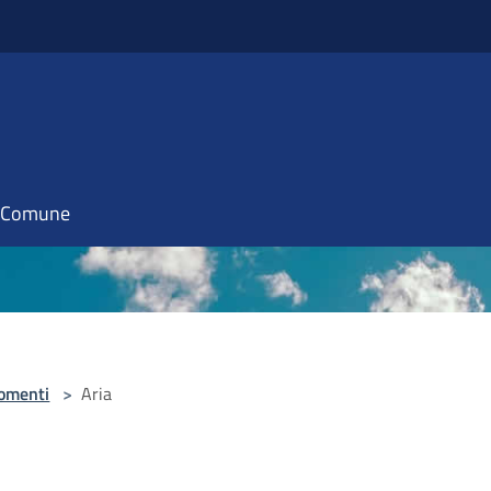
il Comune
omenti
>
Aria