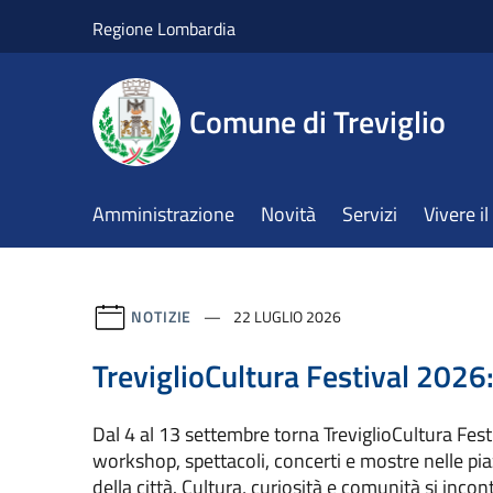
Salta al contenuto principale
Regione Lombardia
Comune di Treviglio
Amministrazione
Novità
Servizi
Vivere 
NOTIZIE
22 LUGLIO 2026
TreviglioCultura Festival 2026
Dal 4 al 13 settembre torna TreviglioCultura Festiv
workshop, spettacoli, concerti e mostre nelle piaz
della città. Cultura, curiosità e comunità si inco