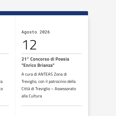
Agosto 2026
Agosto 2
12
13
21° Concorso di Poesia
21° Conco
"Enrico Brianza"
"Enrico Br
A cura di ANTEAS Zona di
A cura di A
la
Treviglio, con il patrocinio della
Treviglio, co
to
Città di Treviglio – Assessorato
Città di Tre
alla Cultura
alla Cultura