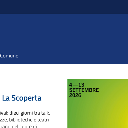
il Comune
: La Scoperta
al: dieci giorni tra talk,
ze, biblioteche e teatri
ntrano nel cuore di