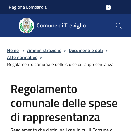
Salta al contenuto principale
Regione Lombardia
Comune di Treviglio
Home
>
Amministrazione
>
Documenti e dati
>
Atto normativo
>
Regolamento comunale delle spese di rappresentanza
Regolamento
comunale delle spese
di rappresentanza
Regolamento che disciplina i casi in cui il Comune di