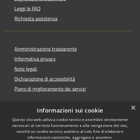
Leggi le FAQ
Richiesta assistenza
Amministrazione trasparente
Informativa privacy
Note legali
Dichiarazione di accessibilità
Piano di miglioramento dei servizi
×
Informazioni sui cookie
RSS
Copyright © 2026 • Comune di
Questo sito web utilizza cookie tecnici e assimilati strettamente
necessari al corretto funzionamento e alla navigazione del sito,
Accessibilità
Treviglio • Powered by
nonché un cookie tecnico analitico al solo fine di elaborare
Privacy
Municipium
Accesso
•
informazioni statistiche, aggregate e anonime.