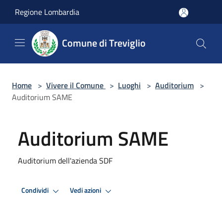
Salta al contenuto principale
Regione Lombardia
Comune di Treviglio
Home
>
Vivere il Comune
>
Luoghi
>
Auditorium
>
Auditorium SAME
Auditorium SAME
Auditorium dell'azienda SDF
Condividi
Vedi azioni