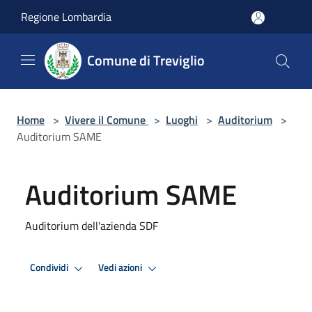
Salta al contenuto principale
Regione Lombardia
Comune di Treviglio
Home
>
Vivere il Comune
>
Luoghi
>
Auditorium
>
Auditorium SAME
Auditorium SAME
Auditorium dell'azienda SDF
Condividi
Vedi azioni