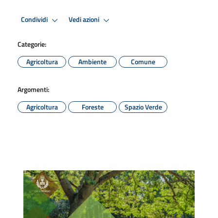
Condividi
Vedi azioni
Categorie:
Agricoltura
Ambiente
Comune
Argomenti:
Agricoltura
Foreste
Spazio Verde