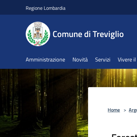
Salta al contenuto principale
Regione Lombardia
Comune di Treviglio
Amministrazione
Novità
Servizi
Vivere 
Home
>
Arg