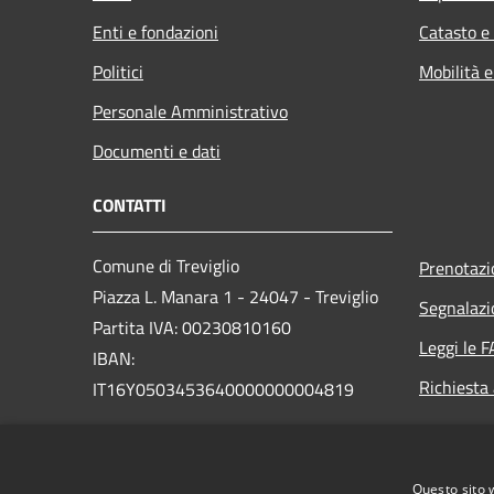
Enti e fondazioni
Catasto e
Politici
Mobilità e
Personale Amministrativo
Documenti e dati
CONTATTI
Comune di Treviglio
Prenotaz
Piazza L. Manara 1 - 24047 - Treviglio
Segnalazi
Partita IVA: 00230810160
Leggi le 
IBAN:
Richiesta
IT16Y0503453640000000004819
PEC:
comune.treviglio@legalmail.it
Centralino Unico: 0363 3171
Questo sito 