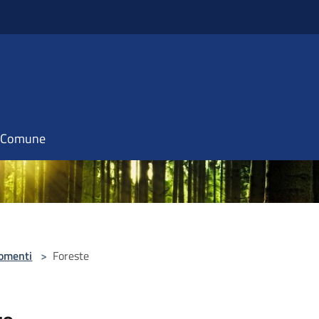
il Comune
omenti
>
Foreste