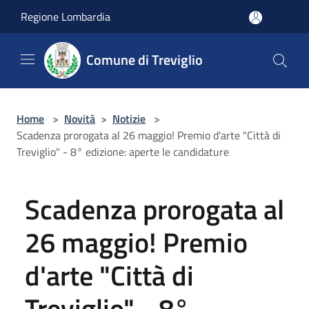
Salta al contenuto principale
Regione Lombardia
Comune di Treviglio
Home
>
Novità
>
Notizie
>
Scadenza prorogata al 26 maggio! Premio d'arte "Città di
Treviglio" - 8° edizione: aperte le candidature
Scadenza prorogata al
26 maggio! Premio
d'arte "Città di
Treviglio" - 8°