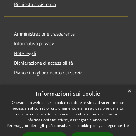
Richiesta assistenza
Amministrazione trasparente
Informativa privacy
Note legali
Dichiarazione di accessibilità
Piano di miglioramento dei servizi
×
Informazioni sui cookie
RSS
Copyright © 2026 • Comune di
Questo sito web utilizza cookie tecnici e assimilati strettamente
necessari al corretto funzionamento e alla navigazione del sito,
Accessibilità
Treviglio • Powered by
nonché un cookie tecnico analitico al solo fine di elaborare
Privacy
Municipium
Accesso
•
informazioni statistiche, aggregate e anonime.
Cookie
redazione
Per maggiori dettagli, può consultare la cookie policy al seguente
link
Mappa del sito