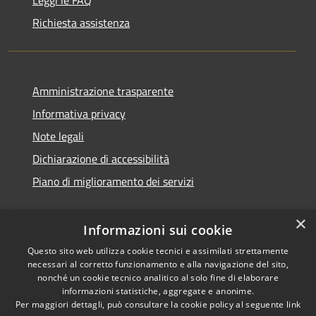
Richiesta assistenza
Amministrazione trasparente
Informativa privacy
Note legali
Dichiarazione di accessibilità
Piano di miglioramento dei servizi
×
Informazioni sui cookie
RSS
Copyright © 2026 • Comune di
Questo sito web utilizza cookie tecnici e assimilati strettamente
necessari al corretto funzionamento e alla navigazione del sito,
Accessibilità
Treviglio • Powered by
nonché un cookie tecnico analitico al solo fine di elaborare
Privacy
Municipium
Accesso
•
informazioni statistiche, aggregate e anonime.
Cookie
redazione
Per maggiori dettagli, può consultare la cookie policy al seguente
link