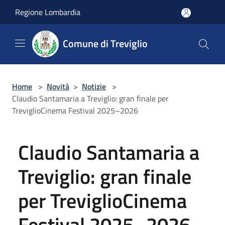
Salta al contenuto principale
Regione Lombardia
Comune di Treviglio
Home
>
Novità
>
Notizie
>
Claudio Santamaria a Treviglio: gran finale per
TreviglioCinema Festival 2025–2026
Claudio Santamaria a
Treviglio: gran finale
per TreviglioCinema
Festival 2025–2026