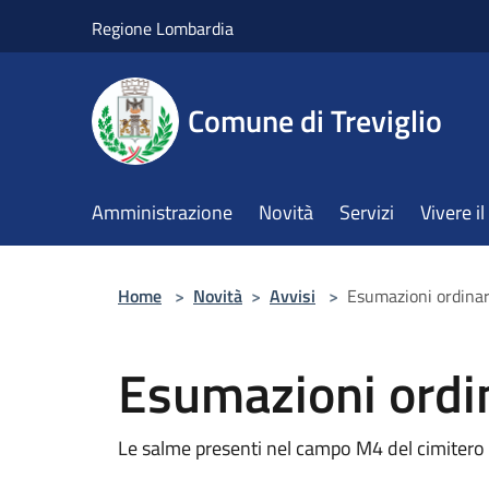
Salta al contenuto principale
Regione Lombardia
Comune di Treviglio
Amministrazione
Novità
Servizi
Vivere 
Home
>
Novità
>
Avvisi
>
Esumazioni ordina
Esumazioni ordi
Le salme presenti nel campo M4 del cimitero 