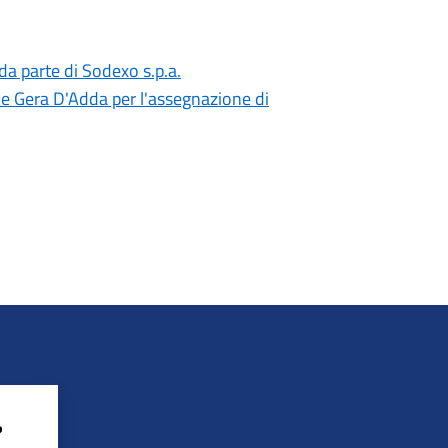
da parte di Sodexo s.p.a.
le Gera D'Adda per l'assegnazione di
?