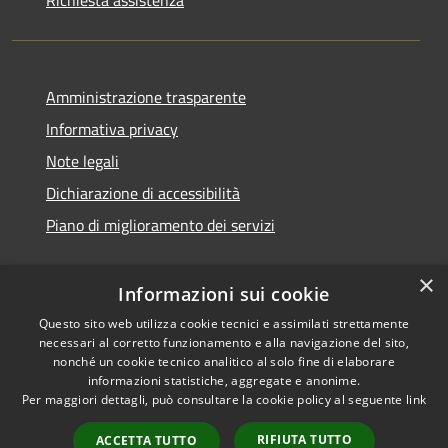
Amministrazione trasparente
Informativa privacy
Note legali
Dichiarazione di accessibilità
Piano di miglioramento dei servizi
×
Informazioni sui cookie
RSS
Copyright © 2026 • Comune di
Questo sito web utilizza cookie tecnici e assimilati strettamente
necessari al corretto funzionamento e alla navigazione del sito,
Accessibilità
Treviglio • Powered by
nonché un cookie tecnico analitico al solo fine di elaborare
Privacy
Municipium
Accesso
•
informazioni statistiche, aggregate e anonime.
Cookie
redazione
Per maggiori dettagli, può consultare la cookie policy al seguente
link
Mappa del sito
RIFIUTA TUTTO
ACCETTA TUTTO
Webmail