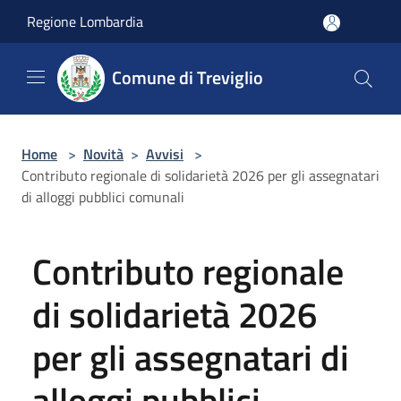
Salta al contenuto principale
Regione Lombardia
Comune di Treviglio
Home
>
Novità
>
Avvisi
>
Contributo regionale di solidarietà 2026 per gli assegnatari
di alloggi pubblici comunali
Contributo regionale
di solidarietà 2026
per gli assegnatari di
alloggi pubblici