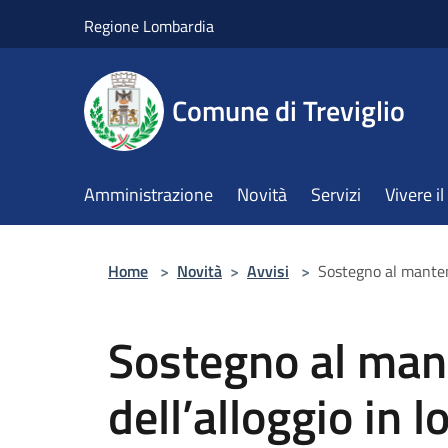
Salta al contenuto principale
Regione Lombardia
Comune di Treviglio
Amministrazione
Novità
Servizi
Vivere 
Home
>
Novità
>
Avvisi
>
Sostegno al manteni
Sostegno al ma
dell’alloggio in l