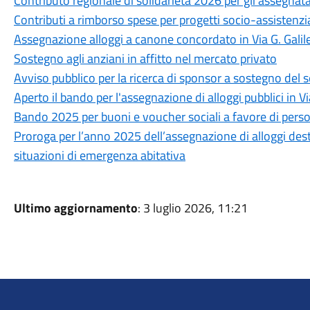
Contributo regionale di solidarietà 2026 per gli assegnata
Contributi a rimborso spese per progetti socio-assistenz
Assegnazione alloggi a canone concordato in Via G. Galile
Sostegno agli anziani in affitto nel mercato privato
Avviso pubblico per la ricerca di sponsor a sostegno del
Aperto il bando per l'assegnazione di alloggi pubblici in Via
Bando 2025 per buoni e voucher sociali a favore di pers
Proroga per l’anno 2025 dell’assegnazione di alloggi destin
situazioni di emergenza abitativa
Ultimo aggiornamento
: 3 luglio 2026, 11:21