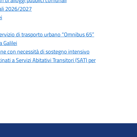
ri di alloggi pubblici comunali
iali 2026/2027
i
 servizio di trasporto urbano “Omnibus 65”
 Galilei
one con necessità di sostegno intensivo
ati a Servizi Abitativi Transitori (SAT) per