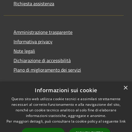
Richiesta assistenza
Amministrazione trasparente
Informativa privacy
Note legali
Dichiarazione di accessibilità
Piano di miglioramento dei servizi
×
Informazioni sui cookie
RSS
Copyright © 2026 • Comune di
Questo sito web utilizza cookie tecnici e assimilati strettamente
necessari al corretto funzionamento e alla navigazione del sito,
Accessibilità
Treviglio • Powered by
nonché un cookie tecnico analitico al solo fine di elaborare
Privacy
Municipium
Accesso
•
informazioni statistiche, aggregate e anonime.
Cookie
redazione
Per maggiori dettagli, può consultare la cookie policy al seguente
link
Mappa del sito