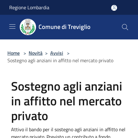
Salta al contenuto principale
Regione Lombardia
Comune di Treviglio
Home
>
Novità
>
Avvisi
>
Sostegno agli anziani in affitto nel mercato privato
Sostegno agli anziani
in affitto nel mercato
privato
Attivo il bando per il sostegno agli anziani in affitto nel
mercato privato. Previsto un contributo a fondo