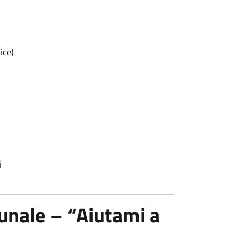
ice)
i
unale – “Aiutami a