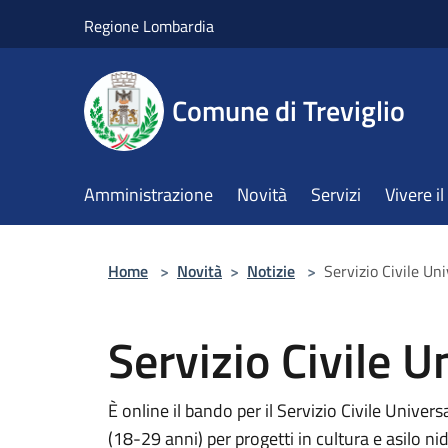
Salta al contenuto principale
Regione Lombardia
Comune di Treviglio
Amministrazione
Novità
Servizi
Vivere 
Home
>
Novità
>
Notizie
>
Servizio Civile Un
Servizio Civile 
È online il bando per il Servizio Civile Univer
(18-29 anni) per progetti in cultura e asilo 