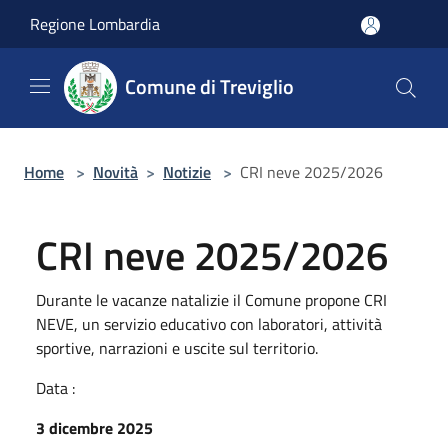
Salta al contenuto principale
Regione Lombardia
Comune di Treviglio
Home
>
Novità
>
Notizie
>
CRI neve 2025/2026
CRI neve 2025/2026
Durante le vacanze natalizie il Comune propone CRI
NEVE, un servizio educativo con laboratori, attività
sportive, narrazioni e uscite sul territorio.
Data :
3 dicembre 2025