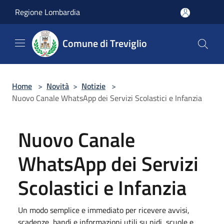
Salta al contenuto principale
Regione Lombardia
Comune di Treviglio
Home
>
Novità
>
Notizie
>
Nuovo Canale WhatsApp dei Servizi Scolastici e Infanzia
Nuovo Canale
WhatsApp dei Servizi
Scolastici e Infanzia
Un modo semplice e immediato per ricevere avvisi,
scadenze, bandi e informazioni utili su nidi, scuole e