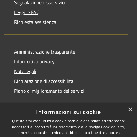
Segnalazione disservizio
Leggi le FAQ
Richiesta assistenza
Amministrazione trasparente
Informativa privacy
Note legali
Dichiarazione di accessibilità
Piano di miglioramento dei servizi
×
Informazioni sui cookie
RSS
Copyright © 2026 • Comune di
Questo sito web utilizza cookie tecnici e assimilati strettamente
necessari al corretto funzionamento e alla navigazione del sito,
Accessibilità
Treviglio • Powered by
nonché un cookie tecnico analitico al solo fine di elaborare
Privacy
Municipium
Accesso
•