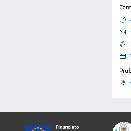
Cont
Prob