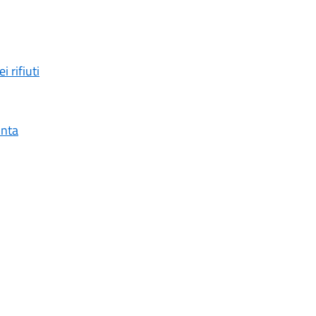
 rifiuti
onta