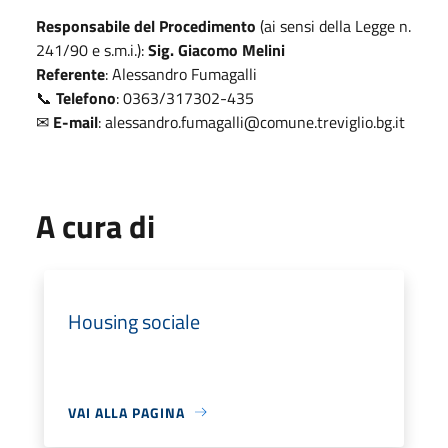
Responsabile del Procedimento
(ai sensi della Legge n.
241/90 e s.m.i.):
Sig. Giacomo Melini
Referente
: Alessandro Fumagalli
📞
Telefono
: 0363/317302-435
✉
E-mail
:
alessandro.fumagalli@comune.treviglio.bg.it
A cura di
Housing sociale
VAI ALLA PAGINA