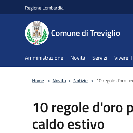
Salta al contenuto principale
Regione Lombardia
Comune di Treviglio
Amministrazione
Novità
Servizi
Vivere 
Home
>
Novità
>
Notizie
>
10 regole d'oro per
10 regole d'oro p
caldo estivo