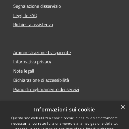
Segnalazione disservizio
Leggi le FAQ
Richiesta assistenza
Amministrazione trasparente
Informativa privacy
Note legali
Dichiarazione di accessibilità
Piano di miglioramento dei servizi
×
Informazioni sui cookie
RSS
Copyright © 2026 • Comune di
Questo sito web utilizza cookie tecnici e assimilati strettamente
necessari al corretto funzionamento e alla navigazione del sito,
Accessibilità
Treviglio • Powered by
nonché un cookie tecnico analitico al solo fine di elaborare