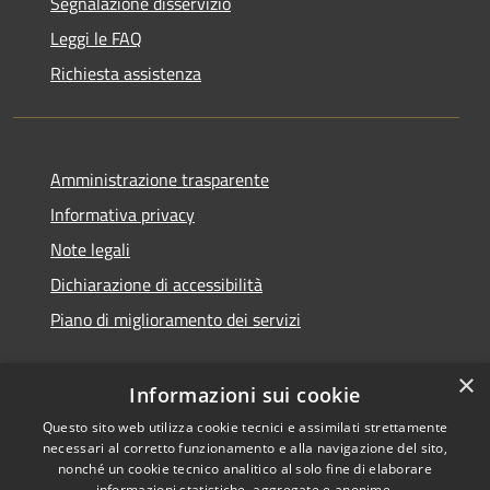
Segnalazione disservizio
Leggi le FAQ
Richiesta assistenza
Amministrazione trasparente
Informativa privacy
Note legali
Dichiarazione di accessibilità
Piano di miglioramento dei servizi
×
Informazioni sui cookie
RSS
Copyright © 2026 • Comune di
Questo sito web utilizza cookie tecnici e assimilati strettamente
necessari al corretto funzionamento e alla navigazione del sito,
Accessibilità
Treviglio • Powered by
nonché un cookie tecnico analitico al solo fine di elaborare
Privacy
Municipium
Accesso
•
informazioni statistiche, aggregate e anonime.