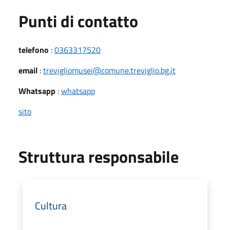
Punti di contatto
telefono
:
0363317520
email
:
trevigliomusei@comune.treviglio.bg.it
Whatsapp
:
whatsapp
sito
Struttura responsabile
Cultura