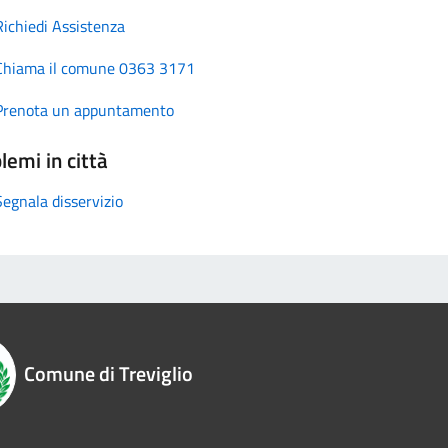
Richiedi Assistenza
Chiama il comune 0363 3171
Prenota un appuntamento
lemi in città
Segnala disservizio
Comune di Treviglio