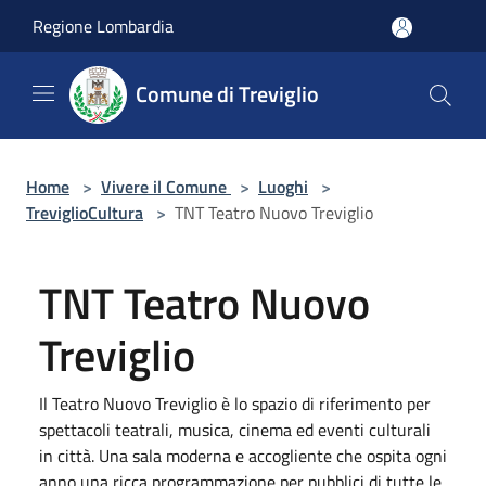
Salta al contenuto principale
Regione Lombardia
Comune di Treviglio
Home
>
Vivere il Comune
>
Luoghi
>
TreviglioCultura
>
TNT Teatro Nuovo Treviglio
TNT Teatro Nuovo
Treviglio
Il Teatro Nuovo Treviglio è lo spazio di riferimento per
spettacoli teatrali, musica, cinema ed eventi culturali
in città. Una sala moderna e accogliente che ospita ogni
anno una ricca programmazione per pubblici di tutte le