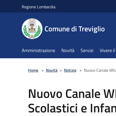
Salta al contenuto principale
Regione Lombardia
Comune di Treviglio
Amministrazione
Novità
Servizi
Vivere 
Home
>
Novità
>
Notizie
>
Nuovo Canale What
Nuovo Canale Wh
Scolastici e Infa