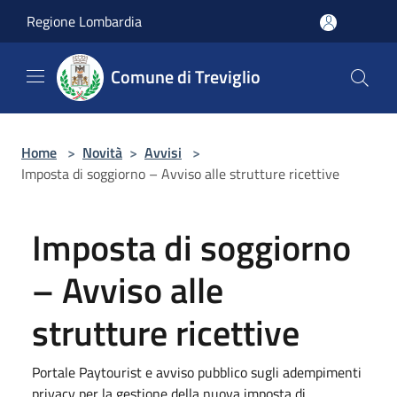
Salta al contenuto principale
Regione Lombardia
Comune di Treviglio
Home
>
Novità
>
Avvisi
>
Imposta di soggiorno – Avviso alle strutture ricettive
Imposta di soggiorno
– Avviso alle
strutture ricettive
Portale Paytourist e avviso pubblico sugli adempimenti
privacy per la gestione della nuova imposta di