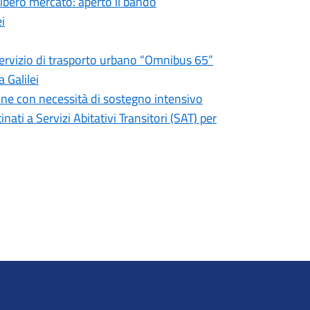
libero mercato: aperto il bando
i
 servizio di trasporto urbano “Omnibus 65”
 Galilei
one con necessità di sostegno intensivo
ati a Servizi Abitativi Transitori (SAT) per