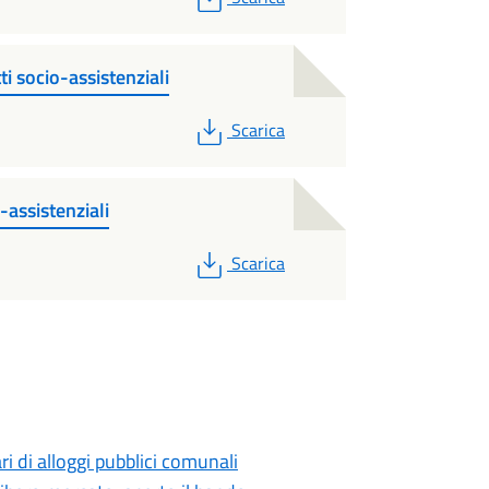
ti socio-assistenziali
PDF
Scarica
-assistenziali
PDF
Scarica
ri di alloggi pubblici comunali