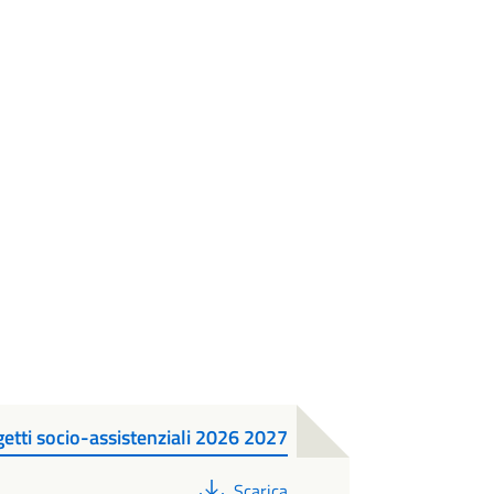
etti socio-assistenziali 2026 2027
PDF
Scarica