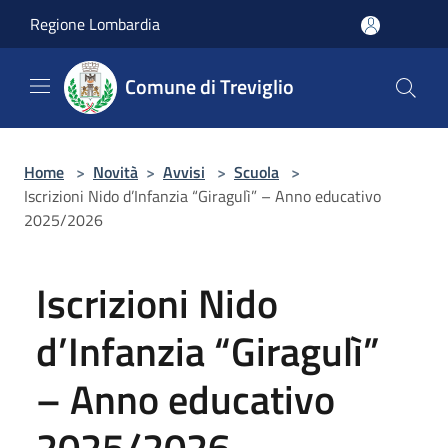
Salta al contenuto principale
Regione Lombardia
Comune di Treviglio
Home
>
Novità
>
Avvisi
>
Scuola
>
Iscrizioni Nido d’Infanzia “Giragulì” – Anno educativo
2025/2026
Iscrizioni Nido
d’Infanzia “Giragulì”
– Anno educativo
2025/2026