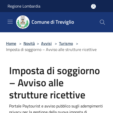
Salta al contenuto principale
Regione Lombardia
Comune di Treviglio
Home
>
Novità
>
Avvisi
>
Turismo
>
Imposta di soggiorno – Avviso alle strutture ricettive
Imposta di soggiorno
– Avviso alle
strutture ricettive
Portale Paytourist e avviso pubblico sugli adempimenti
privacy per la gestione della nuova imposta di