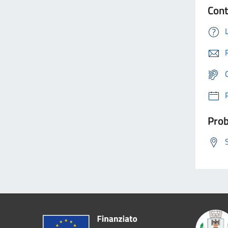
Cont
Prob