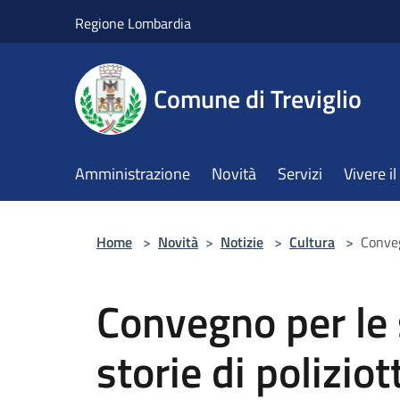
Salta al contenuto principale
Regione Lombardia
Comune di Treviglio
Amministrazione
Novità
Servizi
Vivere 
Home
>
Novità
>
Notizie
>
Cultura
>
Conveg
Convegno per le s
storie di poliziot