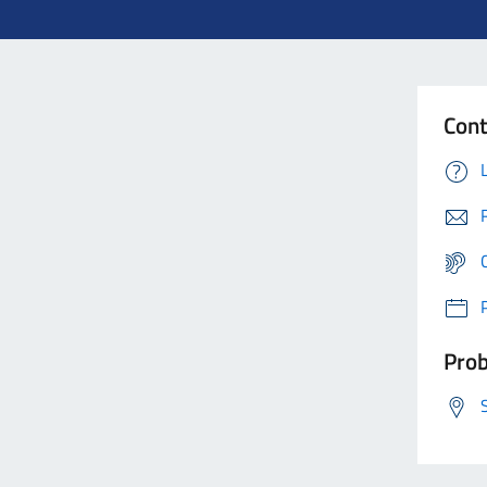
Cont
Prob