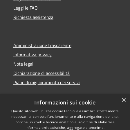
Leggi le FAQ
Richiesta assistenza
Amministrazione trasparente
Informativa privacy
Note legali
Dichiarazione di accessibilità
Piano di miglioramento dei servizi
×
Informazioni sui cookie
RSS
Copyright © 2026 • Comune di
Questo sito web utilizza cookie tecnici e assimilati strettamente
necessari al corretto funzionamento e alla navigazione del sito,
Accessibilità
Treviglio • Powered by
nonché un cookie tecnico analitico al solo fine di elaborare
Privacy
Municipium
Accesso
•
informazioni statistiche, aggregate e anonime.