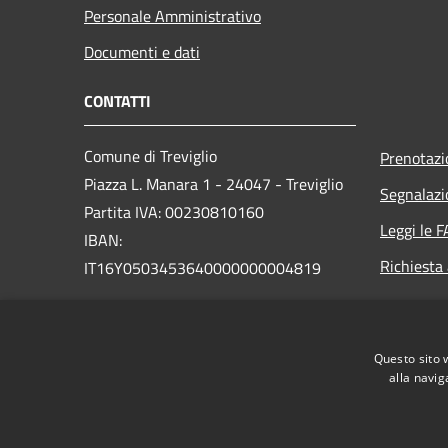
Personale Amministrativo
Documenti e dati
CONTATTI
Comune di Treviglio
Prenotaz
Piazza L. Manara 1 - 24047 - Treviglio
Segnalazi
Partita IVA: 00230810160
Leggi le 
IBAN:
Richiesta
IT16Y0503453640000000004819
PEC:
comune.treviglio@legalmail.it
Centralino Unico: 0363 3171
Questo sito 
alla navig