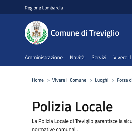
Salta al contenuto principale
Regione Lombardia
Comune di Treviglio
Amministrazione
Novità
Servizi
Vivere 
Home
>
Vivere il Comune
>
Luoghi
>
Forze d
Polizia Locale
La Polizia Locale di Treviglio garantisce la sicu
normative comunali.