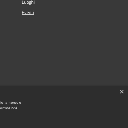
Luoghi
Eventi
zi
×
nzionamento e
nformazioni