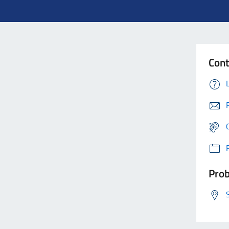
Cont
Prob