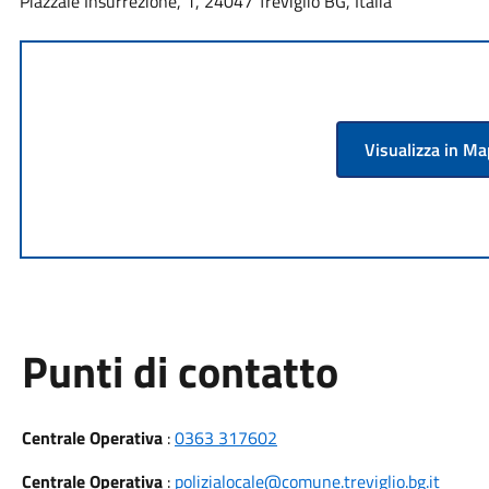
Piazzale Insurrezione, 1, 24047 Treviglio BG, Italia
Visualizza in M
Punti di contatto
Centrale Operativa
:
0363 317602
Centrale Operativa
:
polizialocale@comune.treviglio.bg.it