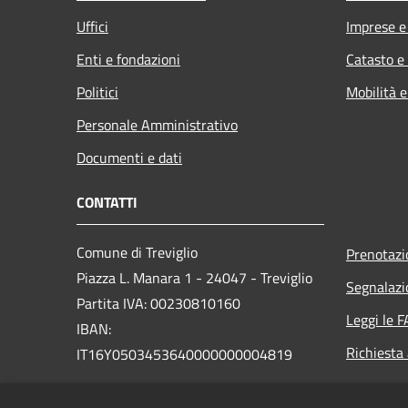
Uffici
Imprese 
Enti e fondazioni
Catasto e
Politici
Mobilità e
Personale Amministrativo
Documenti e dati
CONTATTI
Comune di Treviglio
Prenotaz
Piazza L. Manara 1 - 24047 - Treviglio
Segnalazi
Partita IVA: 00230810160
Leggi le 
IBAN:
Richiesta
IT16Y0503453640000000004819
PEC:
comune.treviglio@legalmail.it