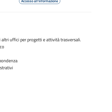
Accesso all'informazione
ltri uffici per progetti e attività trasversali.
aco
ispondenza
trativi