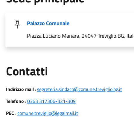
Palazzo Comunale
Piazza Luciano Manara, 24047 Treviglio BG, Ital
Utili
Contatti
Indirizzo mail
:
segreteria.sindaco@comune.treviglio.bg.it
Telefono
:
0363 317306-321-309
PEC
:
comune.treviglio@legalmail.it