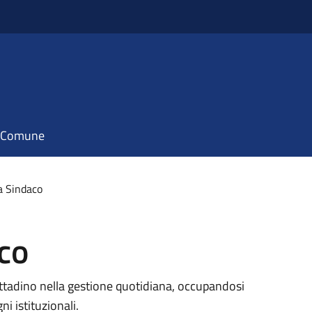
il Comune
a Sindaco
co
ittadino nella gestione quotidiana, occupandosi
i istituzionali.