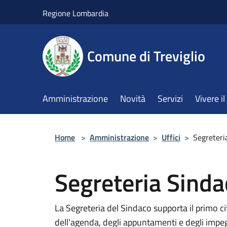
Salta al contenuto principale
Regione Lombardia
Comune di Treviglio
Amministrazione
Novità
Servizi
Vivere 
Home
>
Amministrazione
>
Uffici
>
Segreteri
Segreteria Sinda
La Segreteria del Sindaco supporta il primo c
dell'agenda, degli appuntamenti e degli impegn