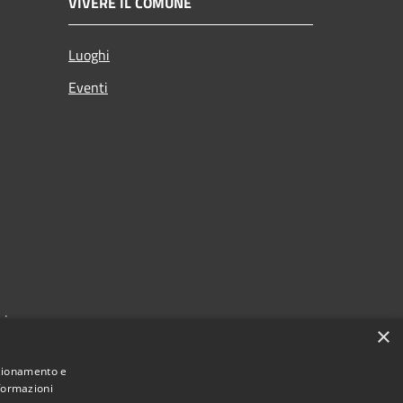
VIVERE IL COMUNE
Luoghi
Eventi
zi
×
nzionamento e
nformazioni