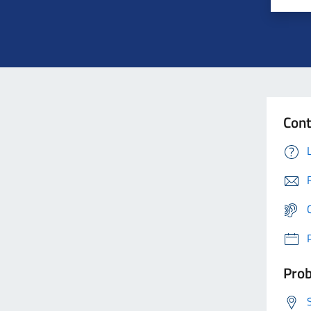
Cont
Prob