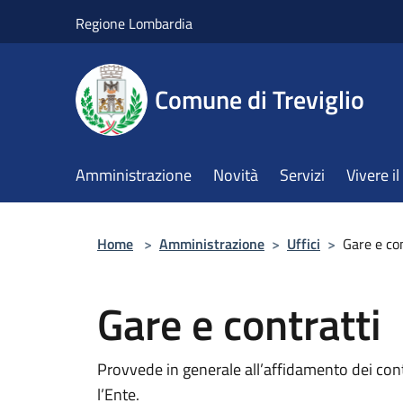
Salta al contenuto principale
Regione Lombardia
Comune di Treviglio
Amministrazione
Novità
Servizi
Vivere 
Home
>
Amministrazione
>
Uffici
>
Gare e co
Gare e contratti
Provvede in generale all’affidamento dei contr
l’Ente.