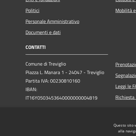
Politici
Mobilità e
Personale Amministrativo
Documenti e dati
CONTATTI
Comune di Treviglio
Prenotaz
Piazza L. Manara 1 - 24047 - Treviglio
Segnalazi
Partita IVA: 00230810160
Leggi le 
IBAN:
Richiesta
IT16Y0503453640000000004819
PEC:
comune.treviglio@legalmail.it
Centralino Unico: 0363 3171
Questo sito 
alla navig