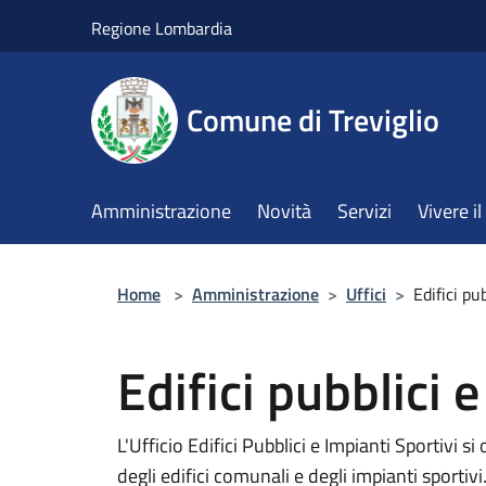
Salta al contenuto principale
Regione Lombardia
Comune di Treviglio
Amministrazione
Novità
Servizi
Vivere 
Home
>
Amministrazione
>
Uffici
>
Edifici pu
Edifici pubblici 
L'Ufficio Edifici Pubblici e Impianti Sportivi
degli edifici comunali e degli impianti sportivi