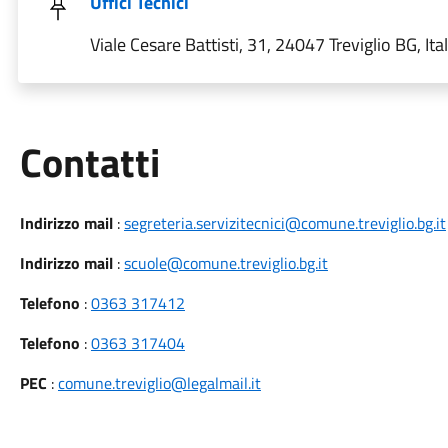
Uffici Tecnici
Viale Cesare Battisti, 31, 24047 Treviglio BG, Ital
Utili
Contatti
Indirizzo mail
:
segreteria.servizitecnici@comune.treviglio.bg.it
Indirizzo mail
:
scuole@comune.treviglio.bg.it
Telefono
:
0363 317412
Telefono
:
0363 317404
PEC
:
comune.treviglio@legalmail.it