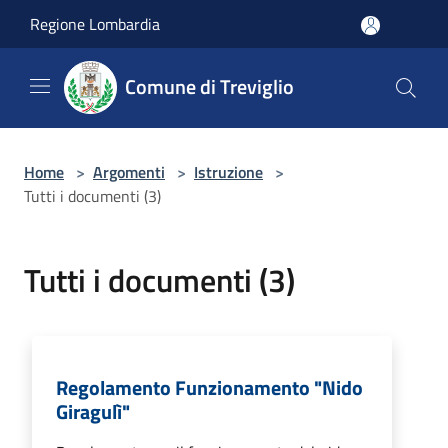
Salta al contenuto principale
Regione Lombardia
Comune di Treviglio
Home
>
Argomenti
>
Istruzione
>
Tutti i documenti (3)
Tutti i documenti (3)
Regolamento Funzionamento "Nido
Giragulì"