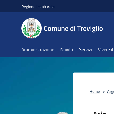
Salta al contenuto principale
Regione Lombardia
Comune di Treviglio
Amministrazione
Novità
Servizi
Vivere 
Home
>
Arg