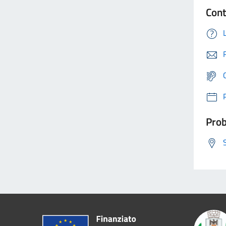
Cont
Prob