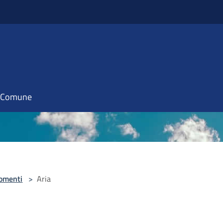
il Comune
omenti
>
Aria