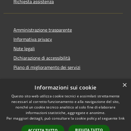
Richiesta assistenza
Amministrazione trasparente
Informativa privacy
Note legali
Dichiarazione di accessibilità
Piano di miglioramento dei servizi
×
Informazioni sui cookie
RSS
Copyright © 2026 • Comune di
Questo sito web utilizza cookie tecnici e assimilati strettamente
necessari al corretto funzionamento e alla navigazione del sito,
Accessibilità
Treviglio • Powered by
nonché un cookie tecnico analitico al solo fine di elaborare
Privacy
Municipium
Accesso
•
informazioni statistiche, aggregate e anonime.
Cookie
redazione
Per maggiori dettagli, può consultare la cookie policy al seguente
link
Mappa del sito
RIFIUTA TUTTO
ACCETTA TUTTO