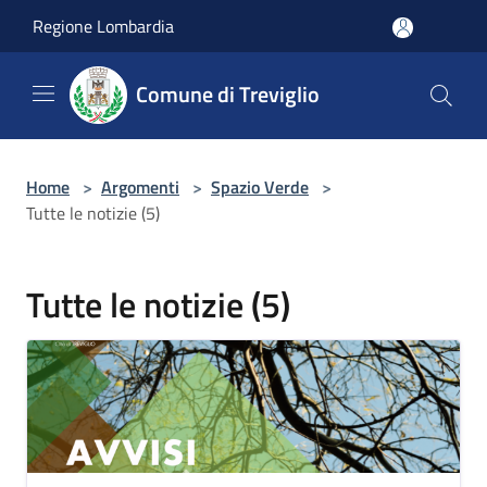
Salta al contenuto principale
Regione Lombardia
Comune di Treviglio
Home
>
Argomenti
>
Spazio Verde
>
Tutte le notizie (5)
Tutte le notizie (5)