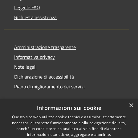
Leggi le FAQ
Richiesta assistenza
Amministrazione trasparente
Informativa privacy
Note legali
Dichiarazione di accessibilità
Piano di miglioramento dei servizi
×
Informazioni sui cookie
RSS
Copyright © 2026 • Comune di
Questo sito web utilizza cookie tecnici e assimilati strettamente
necessari al corretto funzionamento e alla navigazione del sito,
Accessibilità
Treviglio • Powered by
nonché un cookie tecnico analitico al solo fine di elaborare
Privacy
Municipium
Accesso
•
informazioni statistiche, aggregate e anonime.