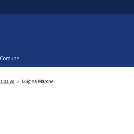
il Comune
trativo
>
Luigina Marone