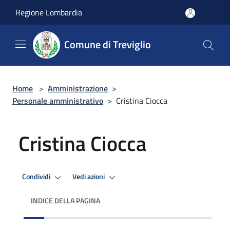
Salta al contenuto principale
Regione Lombardia
Comune di Treviglio
Home
>
Amministrazione
>
Personale amministrativo
>
Cristina Ciocca
Cristina Ciocca
Condividi
Vedi azioni
INDICE DELLA PAGINA