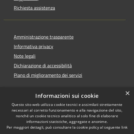
Richiesta assistenza
Amministrazione trasparente
Informativa privacy
Note legali
Dichiarazione di accessibilità
Piano di miglioramento dei servizi
×
Informazioni sui cookie
RSS
Copyright © 2026 • Comune di
Questo sito web utilizza cookie tecnici e assimilati strettamente
necessari al corretto funzionamento e alla navigazione del sito,
Accessibilità
Treviglio • Powered by
nonché un cookie tecnico analitico al solo fine di elaborare
Privacy
Municipium
Accesso
•
informazioni statistiche, aggregate e anonime.
Cookie
redazione
Per maggiori dettagli, può consultare la cookie policy al seguente
link
Mappa del sito