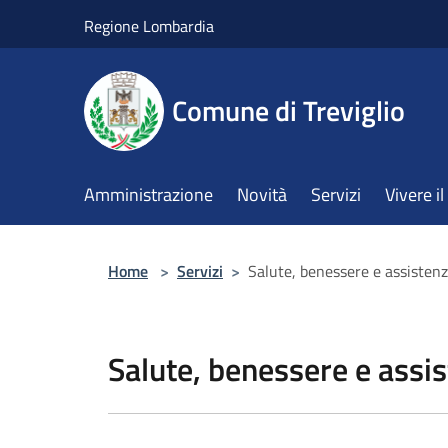
Salta al contenuto principale
Regione Lombardia
Comune di Treviglio
Amministrazione
Novità
Servizi
Vivere 
Home
>
Servizi
>
Salute, benessere e assisten
Salute, benessere e assi