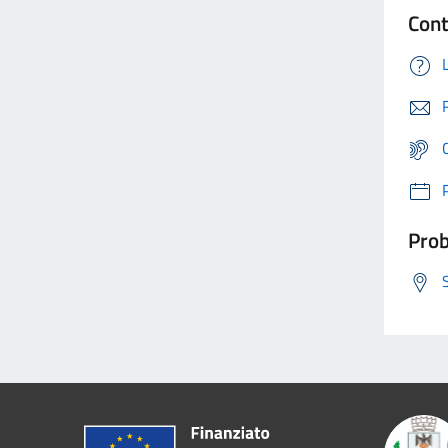
Cont
Prob