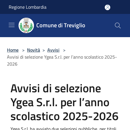
Salta al contenuto principale
Regione Lombardia
Comune di Treviglio
Home
>
Novità
>
Avvisi
>
Avvisi di selezione Ygea S.r.l. per l’anno scolastico 2025-
2026
Avvisi di selezione
Ygea S.r.l. per l’anno
scolastico 2025-2026
Ygea S.r.l. ha avviato due selezioni pubbliche, per titoli