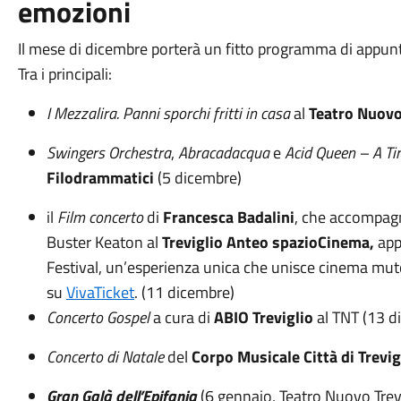
emozioni
Il mese di dicembre porterà un fitto programma di appunt
Tra i principali:
I Mezzalira. Panni sporchi fritti in casa
al
Teatro Nuovo
Swingers Orchestra
,
Abracadacqua
e
Acid Queen – A Ti
Filodrammatici
(5 dicembre)
il
Film concerto
di
Francesca Badalini
, che accompagn
Buster Keaton al
Treviglio Anteo spazioCinema,
app
Festival, un’esperienza unica che unisce cinema mut
su
VivaTicket
. (11 dicembre)
Concerto Gospel
a cura di
ABIO Treviglio
al TNT (13 d
Concerto di Natale
del
Corpo Musicale Città di Trevig
Gran Galà dell’Epifania
(6 gennaio, Teatro Nuovo Trevi