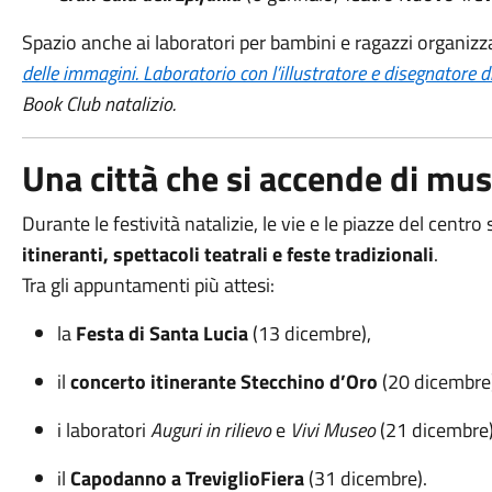
Spazio anche ai laboratori per bambini e ragazzi organizza
delle immagini.
Laboratorio con l’illustratore e disegnatore d
Book Club natalizio.
Una città che si accende di musi
Durante le festività natalizie, le vie e le piazze del cent
itineranti, spettacoli teatrali e feste tradizionali
.
Tra gli appuntamenti più attesi:
la
Festa di Santa Lucia
(13 dicembre),
il
concerto itinerante Stecchino d’Oro
(20 dicembre)
i laboratori
Auguri in rilievo
e
Vivi Museo
(21 dicembre)
il
Capodanno a TreviglioFiera
(31 dicembre).